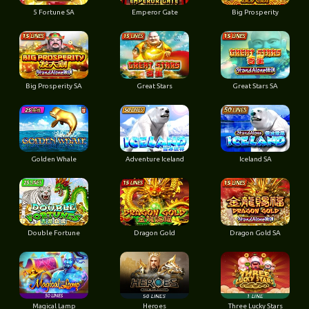
5 Fortune SA
Emperor Gate
Big Prosperity
Big Prosperity SA
Great Stars
Great Stars SA
Golden Whale
Adventure Iceland
Iceland SA
Double Fortune
Dragon Gold
Dragon Gold SA
Magical Lamp
Heroes
Three Lucky Stars