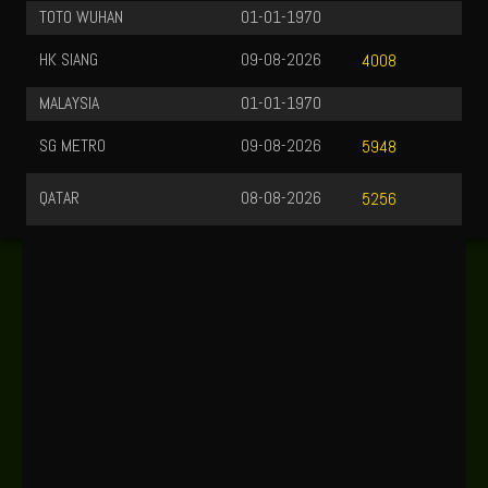
TOTO WUHAN
01-01-1970
HK SIANG
09-08-2026
4008
MALAYSIA
01-01-1970
SG METRO
09-08-2026
5948
QATAR
08-08-2026
5256