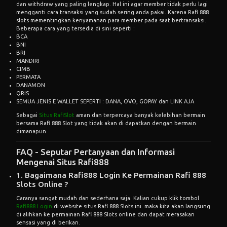
dan withdraw yang paling lengkap. Hal ini agar member tidak perlu lagi
mengganti cara transaksi yang sudah sering anda pakai. Karena Rafi 888
slots mementingkan kenyamanan para member pada saat bertransaksi.
Beberapa cara yang tersedia di sini seperti :
BCA
BNI
BRI
MANDIRI
CIMB
PERMATA
DANAMON
QRIS
SEMUA JENIS E WALLET SEPERTI : DANA, OVO, GOPAY dan LINK AJA
Sebagai
Situs RafiSlot
aman dan terpercaya banyak kelebihan bermain
bersama Rafi 888 Slot yang tidak akan di dapatkan dengan bermain
dimanapun.
FAQ - Seputar Pertanyaan dan Informasi
Mengenai Situs Rafi888
1. Bagaimana Rafi888 Login Ke Permainan Rafi 888
Slots Online ?
Caranya sangat mudah dan sederhana saja. Kalian cukup klik tombol
Rafi888 Login
di website situs Rafi 888 Slots ini. maka kita akan langsung
di alihkan ke permainan Rafi 888 Slots online dan dapat merasakan
sensasi yang di berikan.