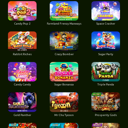
Candy Pop 2
Farmland Frenzy Maxways
Space Crasher
Rabbit Riches
Crazy Bomber
Sugar Party
Candy Candy
Sugar Bonanza
Triple Panda
Gold Panther
Mr Chu Tycoon
Prosperity Gods