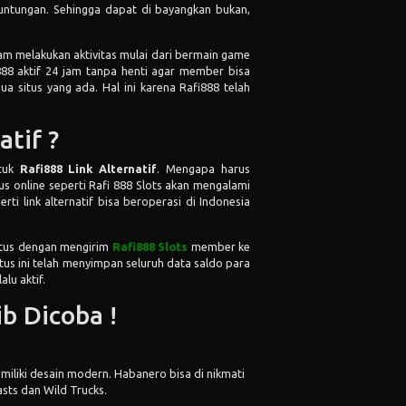
ntungan. Sehingga dapat di bayangkan bukan,
am melakukan aktivitas mulai dari bermain game
888 aktif 24 jam tanpa henti agar member bisa
a situs yang ada. Hal ini karena Rafi888 telah
atif ?
ntuk
Rafi888 Link Alternatif
. Mengapa harus
tus online seperti Rafi 888 Slots akan mengalami
rti link alternatif bisa beroperasi di Indonesia
 situs dengan mengirim
Rafi888 Slots
member ke
tus ini telah menyimpan seluruh data saldo para
lu aktif.
b Dicoba !
iliki desain modern. Habanero bisa di nikmati
sts dan Wild Trucks.