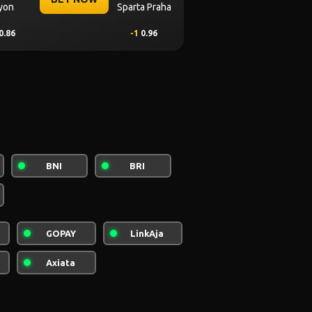
Union Saint-
 Glimt
Gilloise
5
0.82
-0.75
1.00
BNI
BRI
GOPAY
LinkAja
Axiata