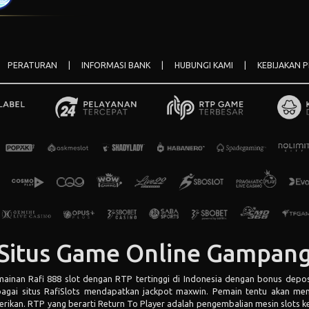
PERATURAN
|
INFORMASI BANK
|
HUBUNGI KAMI
|
KEBIJAKAN P
 Situs Game Online Gampan
mainan Rafi 888 slot dengan RTP tertinggi di Indonesia dengan bonus deposi
bagai situs RafiSlots mendapatkan jackpot maxwin. Pemain tentu akan 
rikan. RTP yang berarti Return To Player adalah pengembalian mesin slots k