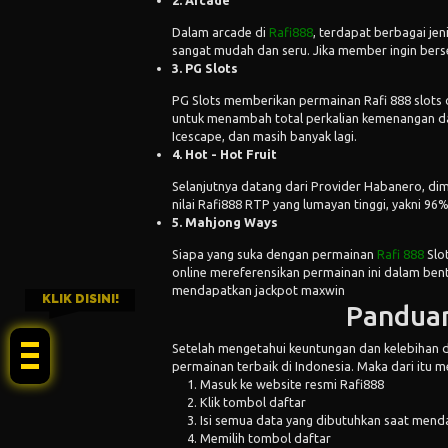
Dalam arcade di
Rafi888
, terdapat berbagai jen
sangat mudah dan seru. Jika member ingin ber
3. PG Slots
PG Slots memberikan permainan Rafi 888 slots on
untuk menambah total perkalian kemenangan dan
Icescape, dan masih banyak lagi.
4. Hot - Hot Fruit
Selanjutnya datang dari Provider Habanero, di
nilai Rafi888 RTP yang lumayan tinggi, yakni 9
5. Mahjong Ways
Siapa yang suka dengan permainan
Rafi 888
Slot
online mereferensikan permainan ini dalam be
mendapatkan jackpot maxwin
KLIK DISINI!
Panduan
Setelah mengetahui keuntungan dan kelebihan d
permainan terbaik di Indonesia. Maka dari itu 
Masuk ke website resmi Rafi888
Klik tombol daftar
Isi semua data yang dibutuhkan saat menda
Memilih tombol daftar