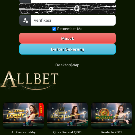
Remember Me
Masuk
Daftar Sekarang
Desktop
Wap
All Games Lobby
Quick Baccarat Q001
Roulette R001