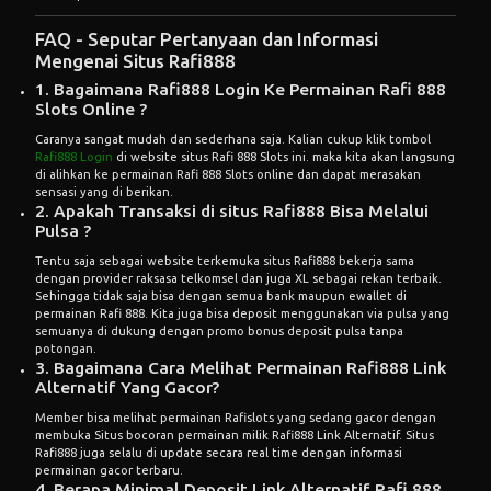
FAQ - Seputar Pertanyaan dan Informasi
Mengenai Situs Rafi888
1. Bagaimana Rafi888 Login Ke Permainan Rafi 888
Slots Online ?
Caranya sangat mudah dan sederhana saja. Kalian cukup klik tombol
Rafi888 Login
di website situs Rafi 888 Slots ini. maka kita akan langsung
di alihkan ke permainan Rafi 888 Slots online dan dapat merasakan
sensasi yang di berikan.
2. Apakah Transaksi di situs Rafi888 Bisa Melalui
Pulsa ?
Tentu saja sebagai website terkemuka situs Rafi888 bekerja sama
dengan provider raksasa telkomsel dan juga XL sebagai rekan terbaik.
Sehingga tidak saja bisa dengan semua bank maupun ewallet di
permainan Rafi 888. Kita juga bisa deposit menggunakan via pulsa yang
semuanya di dukung dengan promo bonus deposit pulsa tanpa
potongan.
3. Bagaimana Cara Melihat Permainan Rafi888 Link
Alternatif Yang Gacor?
Member bisa melihat permainan Rafislots yang sedang gacor dengan
membuka Situs bocoran permainan milik Rafi888 Link Alternatif. Situs
Rafi888 juga selalu di update secara real time dengan informasi
permainan gacor terbaru.
4. Berapa Minimal Deposit Link Alternatif Rafi 888