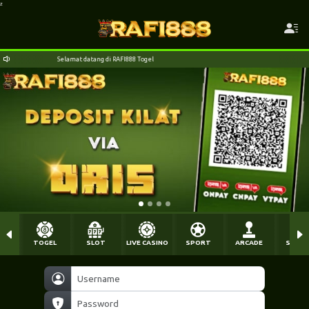
z
Selamat datang di RAFI888 Togel
TOGEL
SLOT
LIVE CASINO
SPORT
ARCADE
SABU