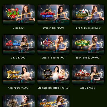
Sicbo S201
Dragon Tiger D201
Infinite Blackjack BJ001
Bull Bull B001
Classic Pokdeng P001
Teen Patti 20-20 W001
Andar Bahar AB001
Ultimate Texas Hold'em T501
Xoc Dia XD001