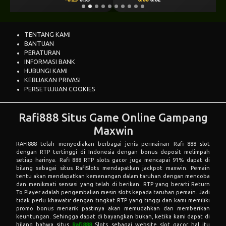
TENTANG KAMI
BANTUAN
PERATURAN
INFORMASI BANK
HUBUNGI KAMI
KEBIJAKAN PRIVASI
PERSETUJUAN COOKIES
Rafi888 Situs Game Online Gampang
Maxwin
RAFI888 telah menyediakan berbagai jenis permainan Rafi 888 slot
dengan RTP tertinggi di Indonesia dengan bonus deposit melimpah
setiap harinya. Rafi 888 RTP slots gacor juga mencapai 91% dapat di
bilang sebagai situs RafiSlots mendapatkan jackpot maxwin. Pemain
tentu akan mendapatkan kemenangan dalam taruhan dengan mencoba
dan menikmati sensasi yang telah di berikan. RTP yang berarti Return
To Player adalah pengembalian mesin slots kepada taruhan pemain. Jadi
tidak perlu khawatir dengan tingkat RTP yang tinggi dan kami memiliki
promo bonus menarik pastinya akan memudahkan dan memberikan
keuntungan. Sehingga dapat di bayangkan bukan, ketika kami dapat di
bilang bahwa situs
Rafi888
Slots sebagai website slot gacor hal itu