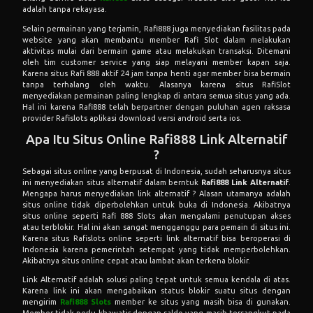
adalah tanpa rekayasa.
Selain permainan yang terjamin, Rafi888 juga menyediakan fasilitas pada
website yang akan membantu member Rafi Slot dalam melakukan
aktivitas mulai dari bermain game atau melakukan transaksi. Ditemani
oleh tim customer service yang siap melayani member kapan saja.
Karena situs Rafi 888 aktif 24 jam tanpa henti agar member bisa bermain
tanpa terhalang oleh waktu. Alasanya karena situs RafiSlot
menyediakan permainan paling lengkap di antara semua situs yang ada.
Hal ini karena Rafi888 telah berpartner dengan puluhan agen raksasa
provider Rafislots aplikasi download versi android serta ios.
Apa Itu Situs Online Rafi888 Link Alternatif
?
Sebagai situs online yang berpusat di Indonesia, sudah seharusnya situs
ini menyediakan situs alternatif dalam berntuk
Rafi888 Link Alternatif
.
Mengapa harus menyediakan link alternatif ? Alasan utamanya adalah
situs online tidak diperbolehkan untuk buka di Indonesia. Akibatnya
situs online seperti Rafi 888 Slots akan mengalami penutupan akses
atau terblokir. Hal ini akan sangat mengganggu para pemain di situs ini.
Karena situs Rafislots online seperti link alternatif bisa beroperasi di
Indonesia karena pemerintah setempat yang tidak memperbolehkan.
Akibatnya situs online cepat atau lambat akan terkena blokir.
Link Alternatif adalah solusi paling tepat untuk semua kendala di atas.
Karena link ini akan mengabaikan status blokir suatu situs dengan
mengirim
Rafi888 Slots
member ke situs yang masih bisa di gunakan.