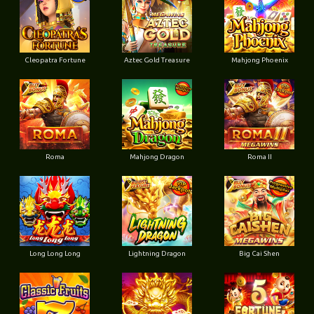
Cleopatra Fortune
Aztec Gold Treasure
Mahjong Phoenix
Roma
Mahjong Dragon
Roma II
Long Long Long
Lightning Dragon
Big Cai Shen