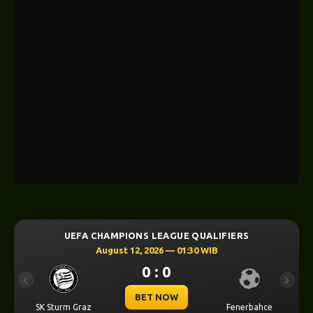
UEFA CHAMPIONS LEAGUE QUALIFIERS
August 12, 2026 — 01:30 WIB
0 : 0
Previous
Next
BET NOW
SK Sturm Graz
Fenerbahce