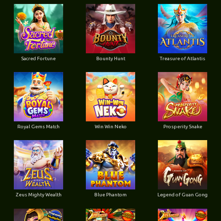
Sacred Fortune
Bounty Hunt
Treasure of Atlantis
Royal Gems Match
Win Win Neko
Prosperity Snake
Zeus Mighty Wealth
Blue Phantom
Legend of Guan Gong