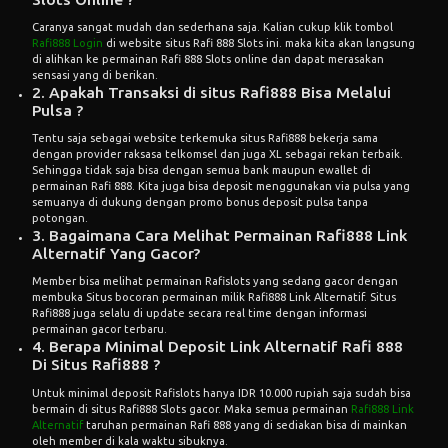
Caranya sangat mudah dan sederhana saja. Kalian cukup klik tombol
Rafi888 Login
di website situs Rafi 888 Slots ini. maka kita akan langsung
di alihkan ke permainan Rafi 888 Slots online dan dapat merasakan
sensasi yang di berikan.
2. Apakah Transaksi di situs Rafi888 Bisa Melalui
Pulsa ?
Tentu saja sebagai website terkemuka situs Rafi888 bekerja sama
dengan provider raksasa telkomsel dan juga XL sebagai rekan terbaik.
Sehingga tidak saja bisa dengan semua bank maupun ewallet di
permainan Rafi 888. Kita juga bisa deposit menggunakan via pulsa yang
semuanya di dukung dengan promo bonus deposit pulsa tanpa
potongan.
3. Bagaimana Cara Melihat Permainan Rafi888 Link
Alternatif Yang Gacor?
Member bisa melihat permainan Rafislots yang sedang gacor dengan
membuka Situs bocoran permainan milik Rafi888 Link Alternatif. Situs
Rafi888 juga selalu di update secara real time dengan informasi
permainan gacor terbaru.
4. Berapa Minimal Deposit Link Alternatif Rafi 888
Di Situs Rafi888 ?
Untuk minimal deposit Rafislots hanya IDR 10.000 rupiah saja sudah bisa
bermain di situs Rafi888 Slots gacor. Maka semua permainan
Rafi888 Link
Alternatif
taruhan permainan Rafi 888 yang di sediakan bisa di mainkan
oleh member di kala waktu sibuknya.