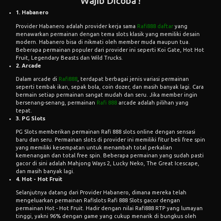
Wajib Dicoba !
1. Habanero
Provider Habanero adalah provider kerja sama
Rafi888
daftar
yang
menawarkan permainan dengan tema slots klasik yang memiliki desain
modern. Habanero bisa di nikmati oleh member muda maupun tua.
Beberapa permainan populer dari provider ini seperti Koi Gate, Hot Hot
Fruit, Legendary Beasts dan Wild Trucks.
2. Arcade
Dalam arcade di
Rafi888
, terdapat berbagai jenis variasi permainan
seperti tembak ikan, sepak bola, coin dozer, dan masih banyak lagi. Cara
bermain setiap permainan sangat mudah dan seru. Jika member ingin
bersenang-senang, permainan
Rafi 888
arcade adalah pilihan yang
tepat.
3. PG Slots
PG Slots memberikan permainan Rafi 888 slots online dengan sensasi
baru dan seru. Permainan slots di provider ini memiliki fitur beli free spin
yang memiliki kesempatan untuk menambah total perkalian
kemenangan dan total free spin. Beberapa permainan yang sudah pasti
gacor di sini adalah Mahjong Ways 2, Lucky Neko, The Great Icescape,
dan masih banyak lagi.
4. Hot - Hot Fruit
Selanjutnya datang dari Provider Habanero, dimana mereka telah
mengeluarkan permainan Rafislots Rafi 888 Slots gacor dengan
permainan Hot - Hot Fruit. Hadir dengan nilai Rafi888 RTP yang lumayan
tinggi, yakni 96% dengan game yang cukup menarik di bungkus oleh