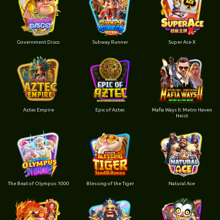
Government Disco
Subway Runner
Super Ace X
Aztec Empire
Epic of Aztec
Mafia Ways II: Metro Haven
Heist
The Beat of Olympus 1000
Blessing of the Tiger
Natural Ace