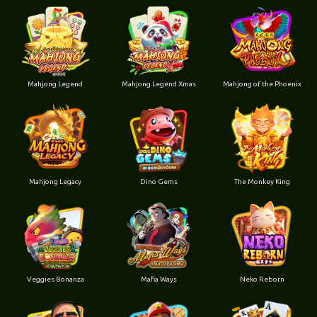
Mahjong Legend
Mahjong Legend Xmas
Mahjong of the Phoenix
Mahjong Legacy
Dino Gems
The Monkey King
Veggies Bonanza
Mafia Ways
Neko Reborn