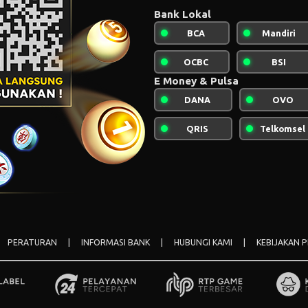
Bank Lokal
BCA
Mandiri
OCBC
BSI
E Money & Pulsa
DANA
OVO
QRIS
Telkomsel
PERATURAN
|
INFORMASI BANK
|
HUBUNGI KAMI
|
KEBIJAKAN P