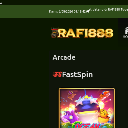
z
Selamat datang di RAFI888 Togel
Kamis 6/08/2026 01:18:43
HO
Arcade
FastSpin