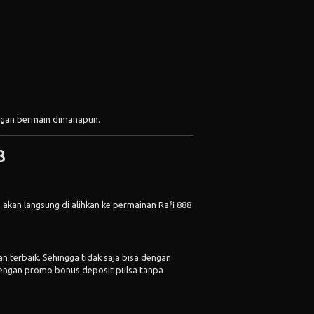
engan bermain dimanapun.
8
ta akan langsung di alihkan ke permainan Rafi 888
n terbaik. Sehingga tidak saja bisa dengan
dengan promo bonus deposit pulsa tanpa