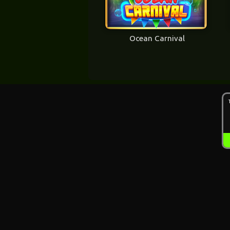
Ocean Carnival