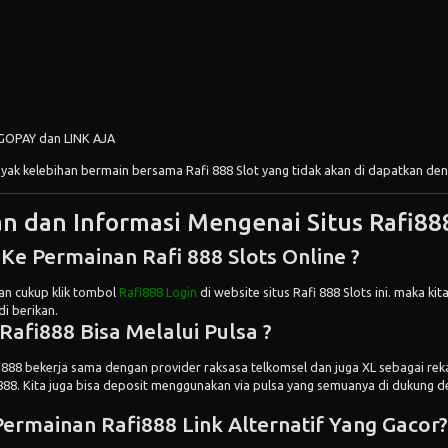
GOPAY dan LINK AJA
ak kelebihan bermain bersama Rafi 888 Slot yang tidak akan di dapatkan d
n dan Informasi Mengenai Situs Rafi88
Ke Permainan Rafi 888 Slots Online ?
an cukup klik tombol
Rafi888 Login
di website situs Rafi 888 Slots ini. maka ki
i berikan.
 Rafi888 Bisa Melalui Pulsa ?
i888 bekerja sama dengan provider raksasa telkomsel dan juga XL sebagai reka
888. Kita juga bisa deposit menggunakan via pulsa yang semuanya di dukung 
ermainan Rafi888 Link Alternatif Yang Gacor?