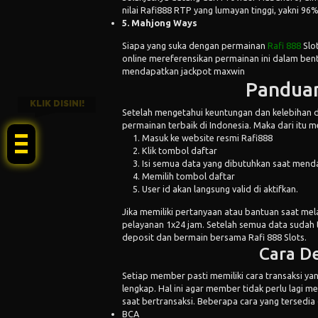
nilai Rafi888 RTP yang lumayan tinggi, yakni 9
5. Mahjong Ways
Siapa yang suka dengan permainan
Rafi 888
Slot
online mereferensikan permainan ini dalam be
mendapatkan jackpot maxwin
Panduan
KLIK DISINI!
Setelah mengetahui keuntungan dan kelebihan d
permainan terbaik di Indonesia. Maka dari itu 
Masuk ke website resmi Rafi888
Klik tombol daftar
Isi semua data yang dibutuhkan saat menda
Memilih tombol daftar
User id akan langsung valid di aktifkan.
Jika memiliki pertanyaan atau bantuan saat me
pelayanan 1x24 jam. Setelah semua data sudah 
deposit dan bermain bersama Rafi 888 Slots.
Cara D
Setiap member pasti memiliki cara transaksi ya
lengkap. Hal ini agar member tidak perlu lagi
saat bertransaksi. Beberapa cara yang tersedia di
BCA