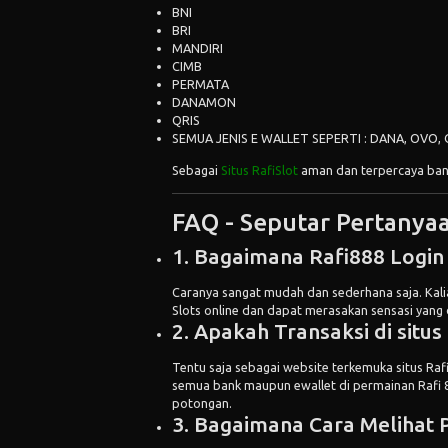
BNI
BRI
MANDIRI
CIMB
PERMATA
DANAMON
QRIS
SEMUA JENIS E WALLET SEPERTI : DANA, OVO, 
Sebagai
Situs RafiSlot
aman dan terpercaya bany
FAQ - Seputar Pertanyaa
1. Bagaimana Rafi888 Login 
Caranya sangat mudah dan sederhana saja. Kali
Slots online dan dapat merasakan sensasi yang d
2. Apakah Transaksi di situs
Tentu saja sebagai website terkemuka situs Raf
semua bank maupun ewallet di permainan Rafi 
potongan.
3. Bagaimana Cara Melihat P