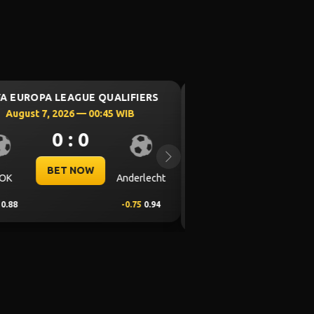
FA EUROPA LEAGUE QUALIFIERS
August 6, 2026 — 22:00 WIB
0 : 0
Next
BET NOW
CS
uPS
Universitatea
Craiova
25
-0.97
0.25
0.79