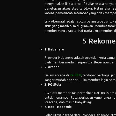
menyediakan link alternatif ? Alasan utamanya a
penutupan akses atau terblokir. Hal ini akan sa
karena pemerintah setempat yang tidak memperbo
Link Alternatif adalah solusi paling tepat untu
situs yang masih bisa di gunakan. Member tidak
member yang akan terikat pada akun member di sit
5 Rekomen
1. Habanero
Provider Habanero adalah provider kerja sama
oleh member muda maupun tua. Beberapa permain
2. Arcade
Dalam arcade di
Rafi888
, terdapat berbagai jen
sangat mudah dan seru. Jika member ingin ber
3. PG Slots
PG Slots memberikan permainan Rafi 888 slots on
untuk menambah total perkalian kemenangan dan
Icescape, dan masih banyak lagi.
4. Hot - Hot Fruit
Selanjutnya datang dari Provider Habanero, di