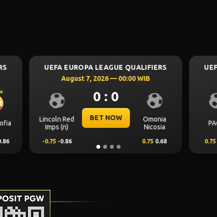
ERS
UEFA EUROPA LEAGUE QUALIFIERS
UE
August 7, 2026 — 00:00 WIB
0 : 0
BET NOW
t of
Red Bull
Pafos FC
K
thian
Salzburg
-0.90
1
0.85
-1
0.97
-0.