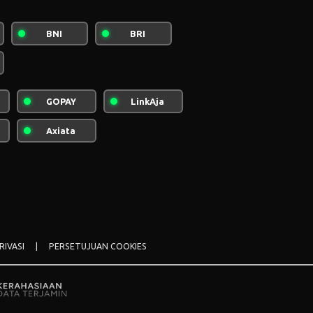
BNI
BRI
GOPAY
LinkAja
Axiata
RIVASI
|
PERSETUJUAN COOKIES