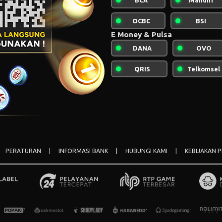
BCA
Mandiri
OCBC
BSI
E Money & Pulsa
DANA
OVO
QRIS
Telkomsel
PERATURAN
|
INFORMASI BANK
|
HUBUNGI KAMI
|
KEBIJAKAN P