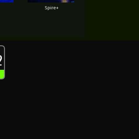
Spire+
2