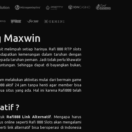
g Maxwin
t melimpah setiap harinya. Rafi 888 RTP slots
mendapatkan kemenangan dalam taruhan dengan
epada taruhan pemain. Jadi tidak perlu khawatir
ntungan. Sehingga dapat di bayangkan bukan,
am melakukan aktivitas mulai dari bermain game
888 aktif 24 jam tanpa henti agar member bisa
a situs yang ada. Hal ini karena Rafi888 telah
atif ?
ntuk
Rafi888 Link Alternatif
. Mengapa harus
tus online seperti Rafi 888 Slots akan mengalami
rti link alternatif bisa beroperasi di Indonesia