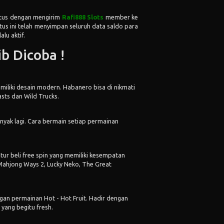
 situs dengan mengirim
Rafi888 Slots
member ke
tus ini telah menyimpan seluruh data saldo para
lu aktif.
b Dicoba !
iliki desain modern. Habanero bisa di nikmati
sts dan Wild Trucks.
anyak lagi. Cara bermain setiap permainan
itur beli free spin yang memiliki kesempatan
Mahjong Ways 2, Lucky Neko, The Great
gan permainan Hot - Hot Fruit. Hadir dengan
yang begitu fresh.