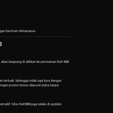
engan bermain dimanapun.
8
ta akan langsung di alihkan ke permainan Rafi 888
n terbaik. Sehingga tidak saja bisa dengan
dengan promo bonus deposit pulsa tanpa
atif. Situs Rafi888 juga selalu di update