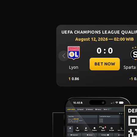
UEFA CHAMPIONS LEAGUE QUALIF
August 11, 2026 — 22:59 WIB
0 : 0
Previous
BET NOW
Union 
Bodo Glimt
Gill
0.75
0.82
-0.75