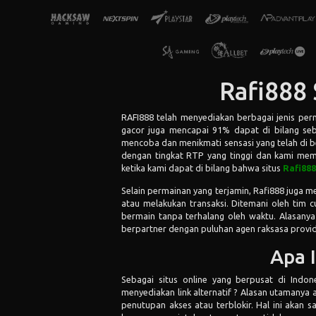
Rafi888
RAFI888 telah menyediakan berbagai jenis per
gacor juga mencapai 91% dapat di bilang se
mencoba dan menikmati sensasi yang telah di be
dengan tingkat RTP yang tinggi dan kami me
ketika kami dapat di bilang bahwa situs
Rafi888
Selain permainan yang terjamin, Rafi888 juga 
atau melakukan transaksi. Ditemani oleh tim 
bermain tanpa terhalang oleh waktu. Alasanya 
berpartner dengan puluhan agen raksasa provider
Apa I
Sebagai situs online yang berpusat di Indon
menyediakan link alternatif ? Alasan utamanya a
penutupan akses atau terblokir. Hal ini akan sa