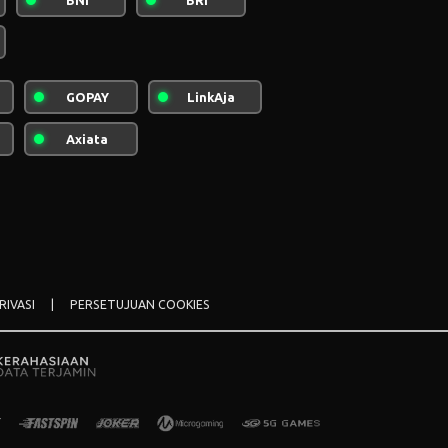
BNI
BRI
GOPAY
LinkAja
Axiata
RIVASI
|
PERSETUJUAN COOKIES