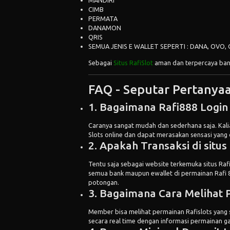
CIMB
PERMATA
DANAMON
QRIS
SEMUA JENIS E WALLET SEPERTI : DANA, OVO, 
Sebagai
Situs RafiSlot
aman dan terpercaya bany
FAQ - Seputar Pertanyaa
1. Bagaimana Rafi888 Login 
Caranya sangat mudah dan sederhana saja. Kali
Slots online dan dapat merasakan sensasi yang d
2. Apakah Transaksi di situs
Tentu saja sebagai website terkemuka situs Raf
semua bank maupun ewallet di permainan Rafi 
potongan.
3. Bagaimana Cara Melihat P
Member bisa melihat permainan Rafislots yang s
secara real time dengan informasi permainan ga