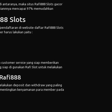
di antaranya, maka situs Rafi888 Slots gacor
ermaiannnya mencapai 97% memudahkan
88 Slots
 pendaftaran di website daftar Rafi888 Slots
r harus lakukan yaitu :
a customer service yang siap memberikan
siap di gunakan Rafi Slot untuk melakukan
Rafi888
lakukan deposit dan withdraw yang paling
ts mementingkan kenyamanan para member pada